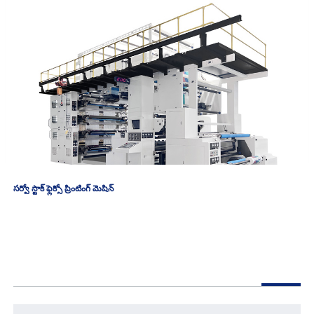
సర్వో స్టాక్ ఫ్లెక్సో ప్రింటింగ్ మెషిన్