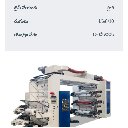
టైప్ చేయండి
స్టాక్
రంగులు
4/6/8/10
యంత్రం వేగం
120మీ/నిమి