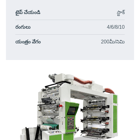
టైప్ చేయండి
స్టాక్
రంగులు
4/6/8/10
యంత్రం వేగం
200మీ/నిమి