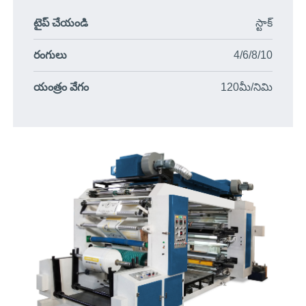
టైప్ చేయండి
స్టాక్
రంగులు
4/6/8/10
యంత్రం వేగం
120మీ/నిమి