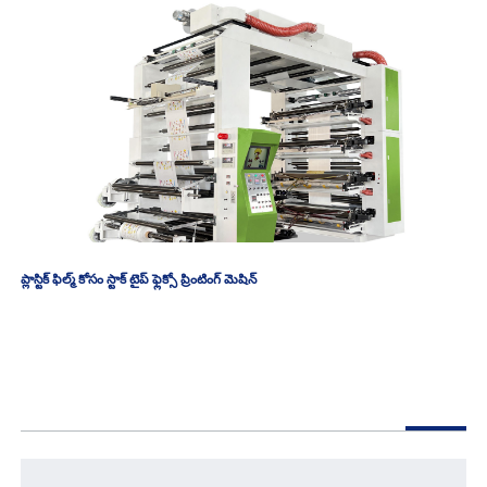
ప్లాస్టిక్ ఫిల్మ్ కోసం స్టాక్ టైప్ ఫ్లెక్సో ప్రింటింగ్ మెషిన్