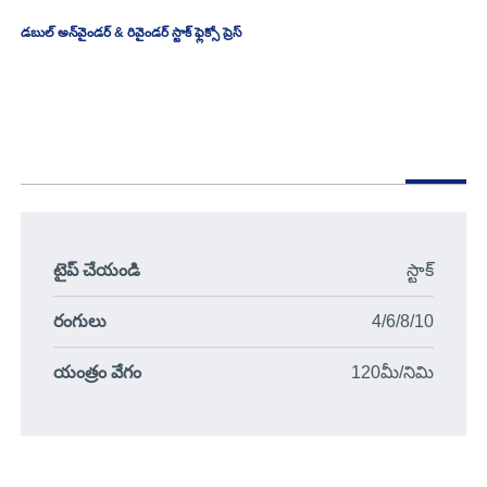
డబుల్ అన్‌వైండర్ & రివైండర్ స్టాక్ ఫ్లెక్సో ప్రెస్
టైప్ చేయండి
స్టాక్
రంగులు
4/6/8/10
యంత్రం వేగం
120మీ/నిమి