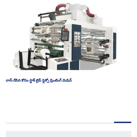
నాన్-నేసిన కోసం స్టాక్ టైప్ ఫ్లెక్సో ప్రింటింగ్ మెషిన్