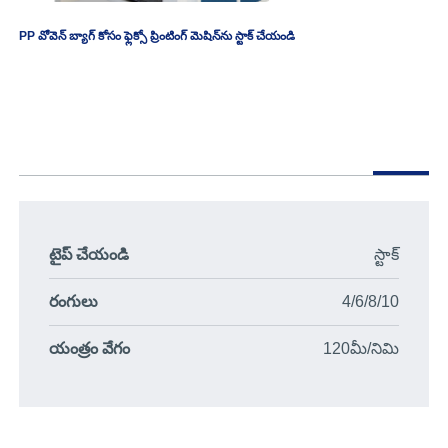
PP వోవెన్ బ్యాగ్ కోసం ఫ్లెక్సో ప్రింటింగ్ మెషిన్‌ను స్టాక్ చేయండి
టైప్ చేయండి
స్టాక్
రంగులు
4/6/8/10
యంత్రం వేగం
120మీ/నిమి