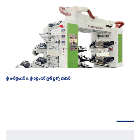
త్రీ అన్‌వైండర్ & త్రీ రివైండర్ స్టాక్ ఫ్లెక్సో మెషిన్