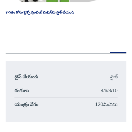
కాగితం కోసం ఫ్లెక్సో ప్రింటింగ్ మెషిన్‌ను స్టాక్ చేయండి
టైప్ చేయండి
స్టాక్
రంగులు
4/6/8/10
యంత్రం వేగం
120మీ/నిమి