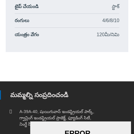
టైప్ చేయండి
స్టాక్
రంగులు
4/6/8/10
యంత్రం వేగం
120మీ/నిమి
మమ్మల్ని సంప్రదించండి
A-39A-40, షుయిగువాన్ ఇండస్ట్రియల్ పార్క్,
గ్వాన్లింగ్ ఇండస్ట్రియల్ ప్రాజెక్ట్, ఫ్యూడింగ్ సిటీ,
నింగ్డే సిటీ, ఫుజియాన్ ప్రావిన్స్.