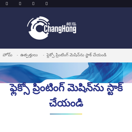
హోమ్
ఉత్పత్తులు
ఫ్లెక్సో ప్రింటింగ్ మెషిన్‌ను స్టాక్ చేయండి
ఫ్లెక్సో ప్రింటింగ్ మెషిన్‌ను స్టాక్
చేయండి